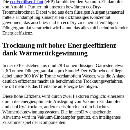
Die
ecoFertiliser-Plant
(eFP) kombiniert den Vakuum-Eindampfer
von Arnold + Partner mit unserem bewährten ecoDry-
Trommeltrockner. Dabei wird aus dem flüssigen Ausgangsmaterial
mittels Eindampfung zunächst ein dickflüssiges Konzentrat
gewonnen, das anschliessend im ecoDry zu einem streufähigen
Düngergranulat verarbeitet wird – und das alles mit beeindruckender
Energieeffizienz.
Trocknung mit hoher Energieeffizienz
dank Wärmerückgewinnung
In der eFP entstehen aus rund 28 Tonnen flüssigen Gärresten etwa
2,6 Tonnen Düngergranulat – pro Stunde! Der Wärmebedarf liegt
dabei unter 300 kW je Tonne verdampftem Wasser, was die Anlage
deutlich effizienter macht als herkömmliche Trocknungsverfahren,
die oft mehr als das Dreifache an Energie benötigen.
Diese hohe Effizienz wird durch zwei Faktoren möglich: einerseits
durch die energieoptimierte Auslegung von Vakuum-Eindampfer
und ecoDry-Trockner, andererseits durch ein durchdachtes
Wärmerückgewinnungssystem. Die im ecoDry entstehende
Abwärme wird im Vakuum-Eindampfer genutzt, ein intelligentes
Zusammenspiel der Komponenten.