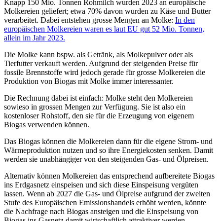
Knapp 150 Mio. Tonnen Rohmilch wurden 2023 an europäische
Molkereien geliefert; etwa 70% davon wurden zu Käse und Butter
verarbeitet. Dabei entstehen grosse Mengen an Molke:
In den
europäischen Molkereien waren es laut EU gut 52 Mio. Tonnen,
allein im Jahr 2023.
Die Molke kann bspw. als Getränk, als Molkepulver oder als
Tierfutter verkauft werden. Aufgrund der steigenden Preise für
fossile Brennstoffe wird jedoch gerade für grosse Molkereien die
Produktion von Biogas mit Molke immer interessanter.
Die Rechnung dabei ist einfach: Molke steht den Molkereien
sowieso in grossen Mengen zur Verfügung. Sie ist also ein
kostenloser Rohstoff, den sie für die Erzeugung von eigenem
Biogas verwenden können.
Das Biogas können die Molkereien dann für die eigene Strom- und
Wärmeproduktion nutzen und so ihre Energiekosten senken. Damit
werden sie unabhängiger von den steigenden Gas- und Ölpreisen.
Alternativ können Molkereien das entsprechend aufbereitete Biogas
ins Erdgasnetz einspeisen und sich diese Einspeisung vergüten
lassen. Wenn ab 2027 die Gas- und Ölpreise aufgrund der zweiten
Stufe des Europäischen Emissionshandels erhöht werden, könnte
die Nachfrage nach Biogas ansteigen und die Einspeisung von
Biogas ins Gasnetz damit wirtschaftlich attraktiver werden.